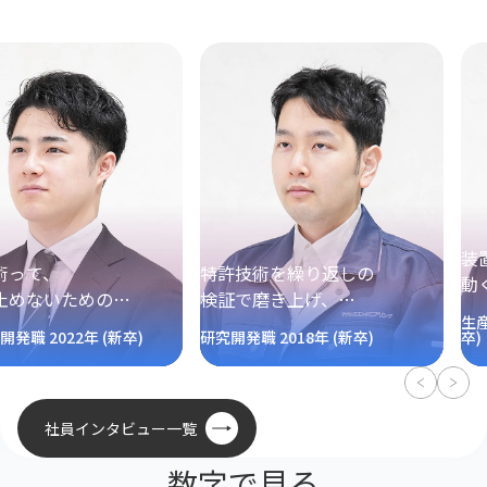
装置が好き
特許技術を繰り返しの
動くとワク
ための
検証で磨き上げ、
それが、今
生産設備設計職(
な
世界水準の製品として
つながって
2年 (新卒)
研究開発職 2018年 (新卒)
卒)
ます。
成立させるのが
私たちの役割です。
社員インタビュー一覧
数字で見る